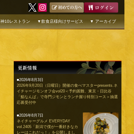
神10レストラン
▼飲食店様向けサービス
▼ アーカイブ
■2026年8月3日
2026年9月20日（日曜日）開催の食べマスターpresents.ネ
イチャージモンオフ会vol20＜予約困難、東京・日比谷
「鮨なんば」で寺門ジモンとランチ握り特別コース＞抽選
応募受付中
■2026年8月7日
ネイチャーグルメ EVERYDAY
vol.2405「新潟で僕が一番好きなカ
レーはこれだっ！」を公開しまし