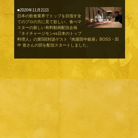
■2020年11月21日
日本の飲食業界でトップを目指す全
てのプロの方に見て欲しい、食べマ
スターの新しい有料動画配信企画
『ネイチャージモンvs日本のトップ
料理人』の第5回対談ゲスト『肉屋田中銀座』BOSS・田
中 覚さんの回を配信スタートしました。