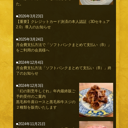
た。
■2026年3月23日
【重要】クレジットカード決済の本人認証（3Dセキュア
2.0）導入のお知らせ
■2025年3月24日
月会費支払方法で「ソフトバンクまとめて支払い（B）」
をご利用の会員様へ
■2024年12月4日
月会費支払方法「ソフトバンクまとめて支払い（B）」終
了のお知らせ
■2024年12月3日
「幻の割烹牛しぐれ」年内最終販ご
予約受付のご案内
黒毛和牛肩ロースと黒毛和牛スジの
２種類を販売いたします
■2024年11月21日