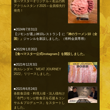
食べマスターオリジナル＜名店の肉
アクリルスタンド2025＞会員様先行
発売！
■2024年7月31日
【ジモンが選ぶ神10レストラン】に
「神のラーメン10（全
国）」
ジャンルを新設しました。（有料会員専用）
■2022年1月20日
【食べマスター公式Instagram】を開設しました。
■2021年12月3日
肉カレンダー「MEAT JOURNEY
2022」リリースしました。
■2021年6月24日
各飲食店様・料理人様・法人様向け
「寺門ジモンが飲食店を応援＆コン
サル＆プロデュース」をスタートし
ました。