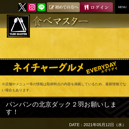
MENU
SKIP
TO
CONTENT
※店舗やメニュー等の情報は取材時点の内容を掲載しているため、最新情報でな
い場合もあります。
パンパンの北京ダック２羽お願いしま
す！
DATE：2021年05月12日（水）