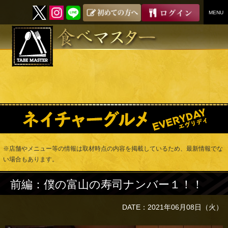
MENU
SKIP
TO
CONTENT
※店舗やメニュー等の情報は取材時点の内容を掲載しているため、最新情報でな
い場合もあります。
前編：僕の富山の寿司ナンバー１！！
DATE：2021年06月08日（火）