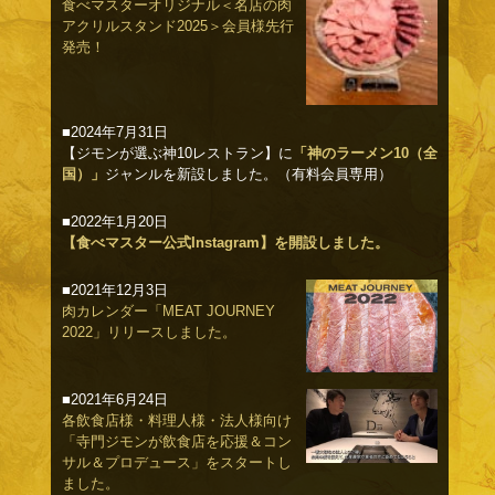
食べマスターオリジナル＜名店の肉
アクリルスタンド2025＞会員様先行
発売！
■2024年7月31日
【ジモンが選ぶ神10レストラン】に
「神のラーメン10（全
国）」
ジャンルを新設しました。（有料会員専用）
■2022年1月20日
【食べマスター公式Instagram】を開設しました。
■2021年12月3日
肉カレンダー「MEAT JOURNEY
2022」リリースしました。
■2021年6月24日
各飲食店様・料理人様・法人様向け
「寺門ジモンが飲食店を応援＆コン
サル＆プロデュース」をスタートし
ました。