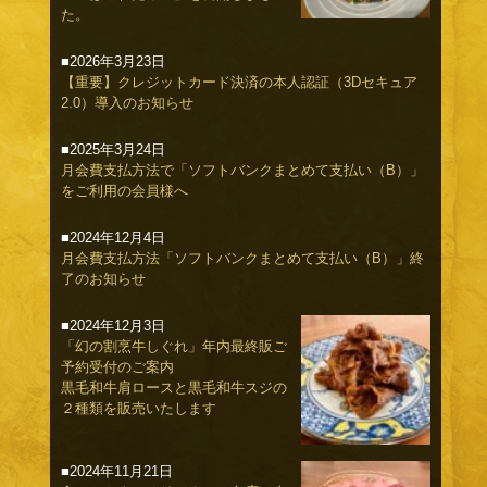
た。
■2026年3月23日
【重要】クレジットカード決済の本人認証（3Dセキュア
2.0）導入のお知らせ
■2025年3月24日
月会費支払方法で「ソフトバンクまとめて支払い（B）」
をご利用の会員様へ
■2024年12月4日
月会費支払方法「ソフトバンクまとめて支払い（B）」終
了のお知らせ
■2024年12月3日
「幻の割烹牛しぐれ」年内最終販ご
予約受付のご案内
黒毛和牛肩ロースと黒毛和牛スジの
２種類を販売いたします
■2024年11月21日