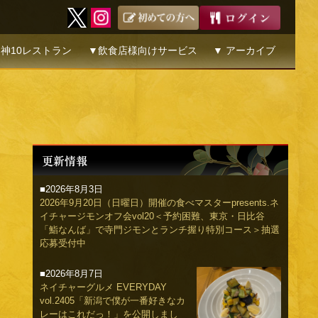
神10レストラン
▼飲食店様向けサービス
▼ アーカイブ
■2026年8月3日
2026年9月20日（日曜日）開催の食べマスターpresents.ネ
イチャージモンオフ会vol20＜予約困難、東京・日比谷
「鮨なんば」で寺門ジモンとランチ握り特別コース＞抽選
応募受付中
■2026年8月7日
ネイチャーグルメ EVERYDAY
vol.2405「新潟で僕が一番好きなカ
レーはこれだっ！」を公開しまし