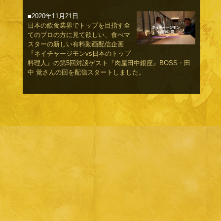
■2020年11月21日
日本の飲食業界でトップを目指す全
てのプロの方に見て欲しい、食べマ
スターの新しい有料動画配信企画
『ネイチャージモンvs日本のトップ
料理人』の第5回対談ゲスト『肉屋田中銀座』BOSS・田
中 覚さんの回を配信スタートしました。