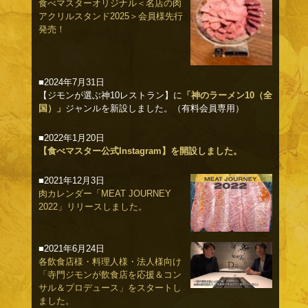
食べマスターオリジナル＜名店の肉
アクリルスタンド2025＞会員様先行
発売！
■2024年7月31日
【ジモンが選ぶ神10レストラン】に
「神のラーメン10（全
国）」
ジャンルを新設しました。（有料会員専用）
■2022年1月20日
【食べマスター公式Instagram】を開設しました。
■2021年12月3日
肉カレンダー「MEAT JOURNEY
2022」リリースしました。
■2021年6月24日
各飲食店様・料理人様・法人様向け
「寺門ジモンが飲食店を応援＆コン
サル＆プロデュース」をスタートし
ました。