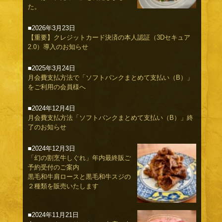
た。
■2026年3月23日
【重要】クレジットカード決済の本人認証（3Dセキュア
2.0）導入のお知らせ
■2025年3月24日
月会費支払方法で「ソフトバンクまとめて支払い（B）」
をご利用の会員様へ
■2024年12月4日
月会費支払方法「ソフトバンクまとめて支払い（B）」終
了のお知らせ
■2024年12月3日
「幻の割烹牛しぐれ」年内最終販ご
予約受付のご案内
黒毛和牛肩ロースと黒毛和牛スジの
２種類を販売いたします
■2024年11月21日