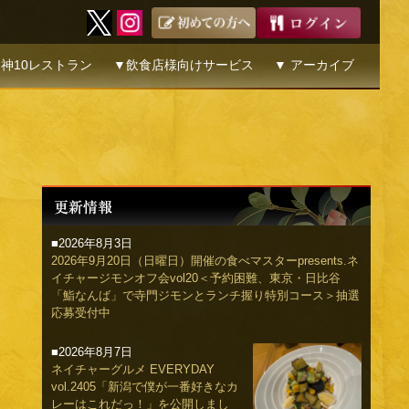
神10レストラン
▼飲食店様向けサービス
▼ アーカイブ
■2026年8月3日
2026年9月20日（日曜日）開催の食べマスターpresents.ネ
イチャージモンオフ会vol20＜予約困難、東京・日比谷
「鮨なんば」で寺門ジモンとランチ握り特別コース＞抽選
応募受付中
■2026年8月7日
ネイチャーグルメ EVERYDAY
vol.2405「新潟で僕が一番好きなカ
レーはこれだっ！」を公開しまし