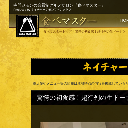
寺門ジモンの会員制グルメサロン『食べマスター』
Produced by ネイチャージモンファンクラブ
SKI
HO
食べマスタートップ
> 驚愕の初食感！超行列の生ドーナツ
※店舗やメニュー等の情報は取材時点の内容を掲載している
驚愕の初食感！超行列の生ドー