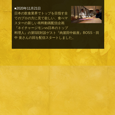
■2020年11月21日
日本の飲食業界でトップを目指す全
てのプロの方に見て欲しい、食べマ
スターの新しい有料動画配信企画
『ネイチャージモンvs日本のトップ
料理人』の第5回対談ゲスト『肉屋田中銀座』BOSS・田
中 覚さんの回を配信スタートしました。