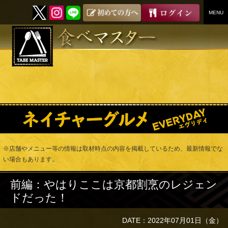
MENU
SKIP
TO
CONTENT
※店舗やメニュー等の情報は取材時点の内容を掲載しているため、最新情報でな
い場合もあります。
前編：やはりここは京都割烹のレジェン
ドだった！
DATE：2022年07月01日（金）