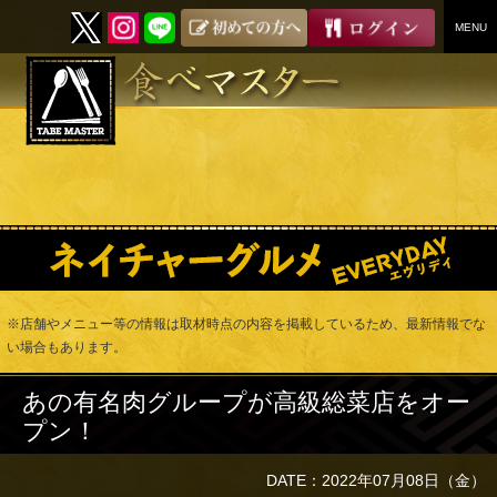
MENU
SKIP
TO
CONTENT
※店舗やメニュー等の情報は取材時点の内容を掲載しているため、最新情報でな
い場合もあります。
あの有名肉グループが高級総菜店をオー
プン！
DATE：2022年07月08日（金）