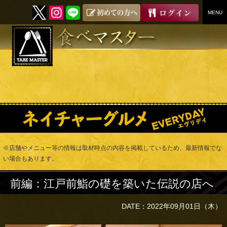
MENU
SKIP
TO
CONTENT
※店舗やメニュー等の情報は取材時点の内容を掲載しているため、最新情報でな
い場合もあります。
前編：江戸前鮨の礎を築いた伝説の店へ
DATE：2022年09月01日（木）