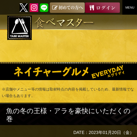
MENU
SKIP
TO
CONTENT
※店舗やメニュー等の情報は取材時点の内容を掲載しているため、最新情報でな
い場合もあります。
魚の冬の王様・アラを豪快にいただくの
巻
DATE：2023年01月20日（金）