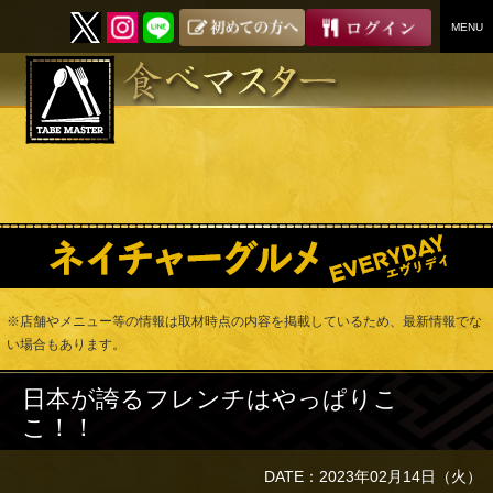
MENU
SKIP
TO
CONTENT
※店舗やメニュー等の情報は取材時点の内容を掲載しているため、最新情報でな
い場合もあります。
日本が誇るフレンチはやっぱりこ
こ！！
DATE：2023年02月14日（火）