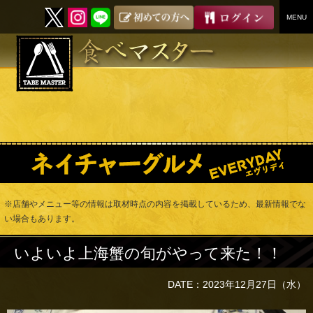
MENU
SKIP
TO
CONTENT
※店舗やメニュー等の情報は取材時点の内容を掲載しているため、最新情報でな
い場合もあります。
いよいよ上海蟹の旬がやって来た！！
DATE：2023年12月27日（水）