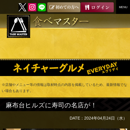
MENU
SKIP
TO
CONTENT
※店舗やメニュー等の情報は取材時点の内容を掲載しているため、最新情報でな
い場合もあります。
麻布台ヒルズに寿司の名店が！
DATE：2024年04月24日（水）