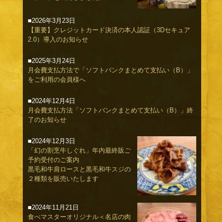
■2026年3月23日
【重要】クレジットカード決済の本人認証（3Dセキュア
2.0）導入のお知らせ
■2025年3月24日
月会費支払方法で「ソフトバンクまとめて支払い（B）」
をご利用の会員様へ
■2024年12月4日
月会費支払方法「ソフトバンクまとめて支払い（B）」終
了のお知らせ
■2024年12月3日
「幻の割烹牛しぐれ」年内最終販ご
予約受付のご案内
黒毛和牛肩ロースと黒毛和牛スジの
２種類を販売いたします
■2024年11月21日
食べマスターオリジナル＜名店の肉