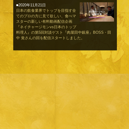
■2020年11月21日
日本の飲食業界でトップを目指す全
てのプロの方に見て欲しい、食べマ
スターの新しい有料動画配信企画
『ネイチャージモンvs日本のトップ
料理人』の第5回対談ゲスト『肉屋田中銀座』BOSS・田
中 覚さんの回を配信スタートしました。