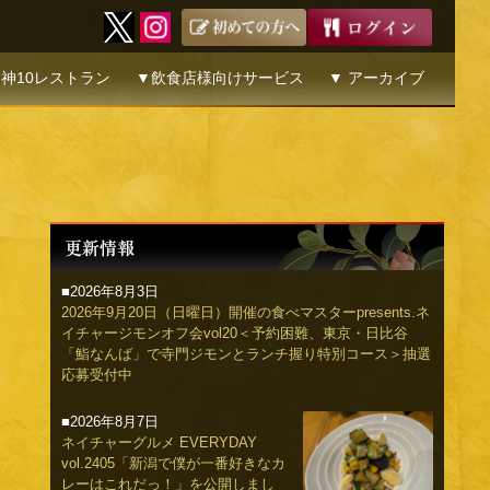
神10レストラン
▼飲食店様向けサービス
▼ アーカイブ
■2026年8月3日
2026年9月20日（日曜日）開催の食べマスターpresents.ネ
イチャージモンオフ会vol20＜予約困難、東京・日比谷
「鮨なんば」で寺門ジモンとランチ握り特別コース＞抽選
応募受付中
■2026年8月7日
ネイチャーグルメ EVERYDAY
vol.2405「新潟で僕が一番好きなカ
レーはこれだっ！」を公開しまし