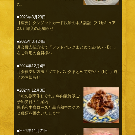
た。
■2026年3月23日
【重要】クレジットカード決済の本人認証（3Dセキュア
2.0）導入のお知らせ
■2025年3月24日
月会費支払方法で「ソフトバンクまとめて支払い（B）」
をご利用の会員様へ
■2024年12月4日
月会費支払方法「ソフトバンクまとめて支払い（B）」終
了のお知らせ
■2024年12月3日
「幻の割烹牛しぐれ」年内最終販ご
予約受付のご案内
黒毛和牛肩ロースと黒毛和牛スジの
２種類を販売いたします
■2024年11月21日