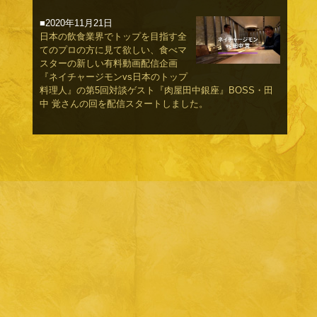
■2020年11月21日
日本の飲食業界でトップを目指す全
てのプロの方に見て欲しい、食べマ
スターの新しい有料動画配信企画
『ネイチャージモンvs日本のトップ
料理人』の第5回対談ゲスト『肉屋田中銀座』BOSS・田
中 覚さんの回を配信スタートしました。