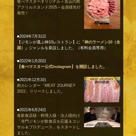
食べマスターオリジナル＜名店の肉
アクリルスタンド2025＞会員様先行
発売！
■2024年7月31日
【ジモンが選ぶ神10レストラン】に
「神のラーメン10（全
国）」
ジャンルを新設しました。（有料会員専用）
■2022年1月20日
【食べマスター公式Instagram】を開設しました。
■2021年12月3日
肉カレンダー「MEAT JOURNEY
2022」リリースしました。
■2021年6月24日
各飲食店様・料理人様・法人様向け
「寺門ジモンが飲食店を応援＆コン
サル＆プロデュース」をスタートし
ました。