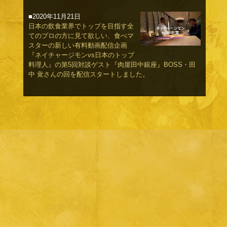
■2020年11月21日
日本の飲食業界でトップを目指す全
てのプロの方に見て欲しい、食べマ
スターの新しい有料動画配信企画
『ネイチャージモンvs日本のトップ
料理人』の第5回対談ゲスト『肉屋田中銀座』BOSS・田
中 覚さんの回を配信スタートしました。