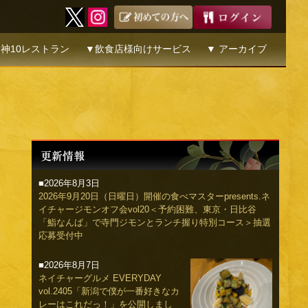
神10レストラン
▼飲食店様向けサービス
▼ アーカイブ
■2026年8月3日
2026年9月20日（日曜日）開催の食べマスターpresents.ネ
イチャージモンオフ会vol20＜予約困難、東京・日比谷
「鮨なんば」で寺門ジモンとランチ握り特別コース＞抽選
応募受付中
■2026年8月7日
ネイチャーグルメ EVERYDAY
vol.2405「新潟で僕が一番好きなカ
レーはこれだっ！」を公開しまし