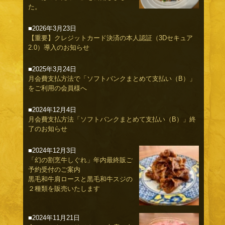
た。
■2026年3月23日
【重要】クレジットカード決済の本人認証（3Dセキュア
2.0）導入のお知らせ
■2025年3月24日
月会費支払方法で「ソフトバンクまとめて支払い（B）」
をご利用の会員様へ
■2024年12月4日
月会費支払方法「ソフトバンクまとめて支払い（B）」終
了のお知らせ
■2024年12月3日
「幻の割烹牛しぐれ」年内最終販ご
予約受付のご案内
黒毛和牛肩ロースと黒毛和牛スジの
２種類を販売いたします
■2024年11月21日