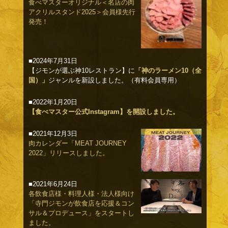
食べマスターオリジナル＜名店の肉
アクリルスタンド2025＞会員様先行
発売！
■2024年7月31日
【ジモンが選ぶ神10レストラン】に
「神のラーメン10（全
国）」
ジャンルを新設しました。（有料会員専用）
■2022年1月20日
【食べマスター公式Instagram】を開設しました。
■2021年12月3日
肉カレンダー「MEAT JOURNEY
2022」リリースしました。
■2021年6月24日
各飲食店様・料理人様・法人様向け
「寺門ジモンが飲食店を応援＆コン
サル＆プロデュース」をスタートし
ました。