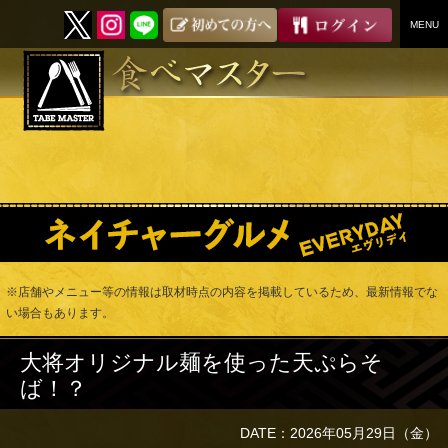
MENU
SKIP
TO
CONTENT
※店舗やメニュー等の情報は取材時点の内容を掲載しているため、最新情報でな
い場合もあります。
大将オリジナル麺を使った天ぷらそ
ば！？
DATE：2026年05月29日（金）