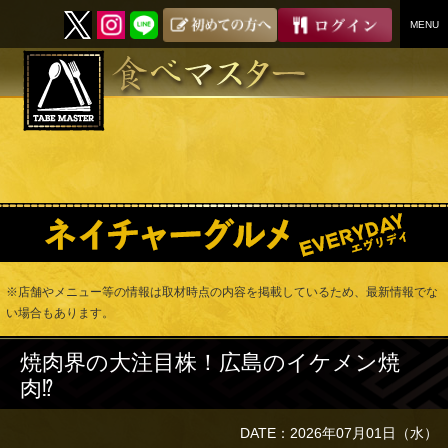
MENU
SKIP
TO
CONTENT
※店舗やメニュー等の情報は取材時点の内容を掲載しているため、最新情報でな
い場合もあります。
焼肉界の大注目株！広島のイケメン焼
肉⁉︎
DATE：2026年07月01日（水）