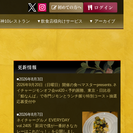
神10レストラン
▼飲食店様向けサービス
▼ アーカイブ
■2026年8月3日
2026年9月20日（日曜日）開催の食べマスターpresents.ネ
イチャージモンオフ会vol20＜予約困難、東京・日比谷
「鮨なんば」で寺門ジモンとランチ握り特別コース＞抽選
応募受付中
■2026年8月7日
ネイチャーグルメ EVERYDAY
vol.2405「新潟で僕が一番好きなカ
レーはこれだっ！」を公開しまし