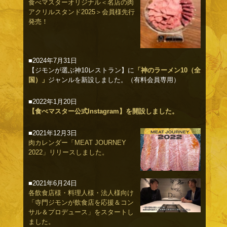
食べマスターオリジナル＜名店の肉
アクリルスタンド2025＞会員様先行
発売！
■2024年7月31日
【ジモンが選ぶ神10レストラン】に
「神のラーメン10（全
国）」
ジャンルを新設しました。（有料会員専用）
■2022年1月20日
【食べマスター公式Instagram】を開設しました。
■2021年12月3日
肉カレンダー「MEAT JOURNEY
2022」リリースしました。
■2021年6月24日
各飲食店様・料理人様・法人様向け
「寺門ジモンが飲食店を応援＆コン
サル＆プロデュース」をスタートし
ました。