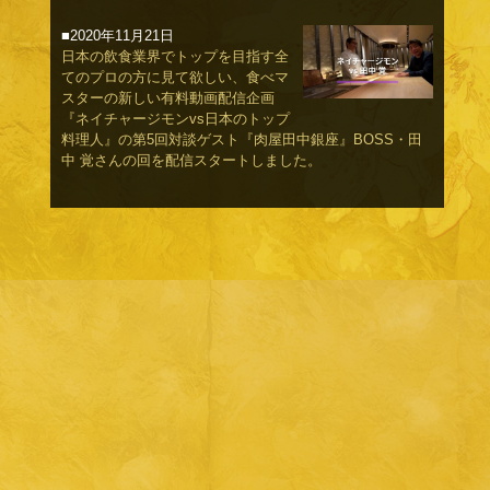
■2020年11月21日
日本の飲食業界でトップを目指す全
てのプロの方に見て欲しい、食べマ
スターの新しい有料動画配信企画
『ネイチャージモンvs日本のトップ
料理人』の第5回対談ゲスト『肉屋田中銀座』BOSS・田
中 覚さんの回を配信スタートしました。