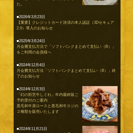
た。
■2026年3月23日
【重要】クレジットカード決済の本人認証（3Dセキュア
2.0）導入のお知らせ
■2025年3月24日
月会費支払方法で「ソフトバンクまとめて支払い（B）」
をご利用の会員様へ
■2024年12月4日
月会費支払方法「ソフトバンクまとめて支払い（B）」終
了のお知らせ
■2024年12月3日
「幻の割烹牛しぐれ」年内最終販ご
予約受付のご案内
黒毛和牛肩ロースと黒毛和牛スジの
２種類を販売いたします
■2024年11月21日