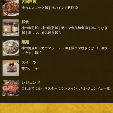
各国料理
神のエスニック10
｜
神のインド料理10
和食
神の寿司10
｜
神の割烹10
｜
激ウマ創作和食10
｜
神のうなぎ
10
｜
激ウマお好み焼き10
も
麺類
神の蕎麦10
｜
激ウマラーメン10
｜
激ウマ焼きそば10
｜
激ウ
マ冷やし麺10
スイーツ
神のケーキ10
レジェンド
これまでに食べマスターにランクインしたレジェンド店一覧