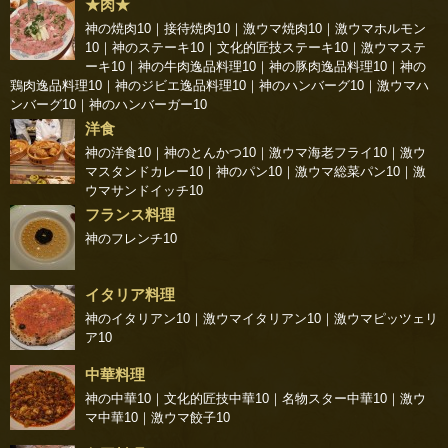
★肉★
神の焼肉10
｜
接待焼肉10
｜
激ウマ焼肉10
｜
激ウマホルモン
10
｜
神のステーキ10
｜
文化的匠技ステーキ10
｜
激ウマステ
ーキ10
｜
神の牛肉逸品料理10
｜
神の豚肉逸品料理10
｜
神の
鶏肉逸品料理10
｜
神のジビエ逸品料理10
｜
神のハンバーグ10
｜
激ウマハ
ンバーグ10
｜
神のハンバーガー10
洋食
神の洋食10
｜
神のとんかつ10
｜
激ウマ海老フライ10
｜
激ウ
マスタンドカレー10
｜
神のパン10
｜
激ウマ総菜パン10
｜
激
ウマサンドイッチ10
フランス料理
神のフレンチ10
イタリア料理
神のイタリアン10
｜
激ウマイタリアン10
｜
激ウマピッツェリ
ア10
中華料理
神の中華10
｜
文化的匠技中華10
｜
名物スター中華10
｜
激ウ
マ中華10
｜
激ウマ餃子10