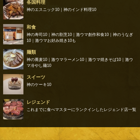
各国料理
神のエスニック10
｜
神のインド料理10
和食
神の寿司10
｜
神の割烹10
｜
激ウマ創作和食10
｜
神のうなぎ
10
｜
激ウマお好み焼き10
も
麺類
神の蕎麦10
｜
激ウマラーメン10
｜
激ウマ焼きそば10
｜
激ウ
マ冷やし麺10
スイーツ
神のケーキ10
レジェンド
これまでに食べマスターにランクインしたレジェンド店一覧