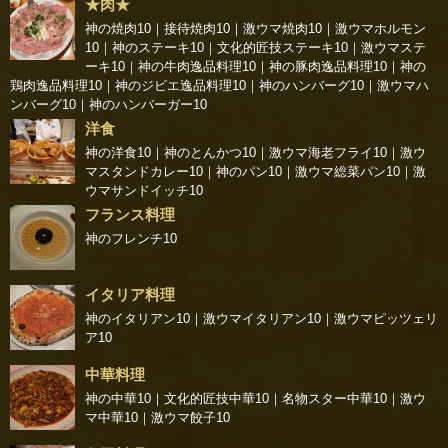
★肉★
神の焼肉10
｜
接待焼肉10
｜
激ウマ焼肉10
｜
激ウマホルモン
10
｜
神のステーキ10
｜
文化的匠技ステーキ10
｜
激ウマステ
ーキ10
｜
神の牛肉逸品料理10
｜
神の豚肉逸品料理10
｜
神の
鶏肉逸品料理10
｜
神のジビエ逸品料理10
｜
神のハンバーグ10
｜
激ウマハ
ンバーグ10
｜
神のハンバーガー10
洋食
神の洋食10
｜
神のとんかつ10
｜
激ウマ海老フライ10
｜
激ウ
マスタンドカレー10
｜
神のパン10
｜
激ウマ総菜パン10
｜
激
ウマサンドイッチ10
フランス料理
神のフレンチ10
イタリア料理
神のイタリアン10
｜
激ウマイタリアン10
｜
激ウマピッツェリ
ア10
中華料理
神の中華10
｜
文化的匠技中華10
｜
名物スター中華10
｜
激ウ
マ中華10
｜
激ウマ餃子10