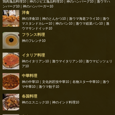
鶏肉逸品料理10
｜
神のジビエ逸品料理10
｜
神のハンバーグ10
｜
激ウマハ
ンバーグ10
｜
神のハンバーガー10
洋食
神の洋食10
｜
神のとんかつ10
｜
激ウマ海老フライ10
｜
激ウ
マスタンドカレー10
｜
神のパン10
｜
激ウマ総菜パン10
｜
激
ウマサンドイッチ10
フランス料理
神のフレンチ10
イタリア料理
神のイタリアン10
｜
激ウマイタリアン10
｜
激ウマピッツェリ
ア10
中華料理
神の中華10
｜
文化的匠技中華10
｜
名物スター中華10
｜
激ウ
マ中華10
｜
激ウマ餃子10
各国料理
神のエスニック10
｜
神のインド料理10