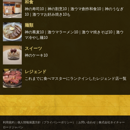
和食
神の寿司10
｜
神の割烹10
｜
激ウマ創作和食10
｜
神のうなぎ
10
｜
激ウマお好み焼き10
も
麺類
神の蕎麦10
｜
激ウマラーメン10
｜
激ウマ焼きそば10
｜
激ウ
マ冷やし麺10
スイーツ
神のケーキ10
レジェンド
これまでに食べマスターにランクインしたレジェンド店一覧
利用規約
｜
個人情報保護方針（プライバシーポリシー）
｜
お問い合わせ
｜
株式会社ネイチャー
ロードジャパン