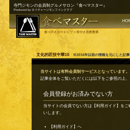
寺門ジモンの会員制グルメサロン『食べマスター』
Produced by ネイチャージモンファンクラブ
SKI
HO
食べマスタートップ
> 骨付き黒酢酢豚
文化的匠技中華10
"
※2016年以前の情報を元にした記
当サイトは有料会員制サービスとなっています。
記事全体をご覧いただくには以下をご参照の上、
会員登録がお済みでない方
当サイトの会員でない方は
【利用ガイド】
をご
いします。
【利用ガイド】へ