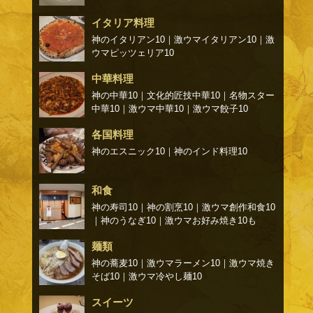
イタリア料理
神のイタリアン10
｜
激ウマイタリアン10
｜
激
ウマピッツェリア10
中華料理
神の中華10
｜
文化的匠技中華10
｜
名物スター
中華10
｜
激ウマ中華10
｜
激ウマ餃子10
各国料理
神のエスニック10
｜
神のインド料理10
和食
神の寿司10
｜
神の割烹10
｜
激ウマ創作和食10
｜
神のうなぎ10
｜
激ウマお好み焼き10
も
麺類
神の蕎麦10
｜
激ウマラーメン10
｜
激ウマ焼き
そば10
｜
激ウマ冷やし麺10
スイーツ