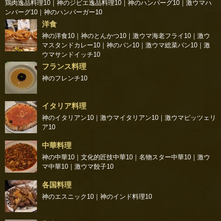
鶏肉逸品料理10
｜
神のジビエ逸品料理10
｜
神のハンバーグ10
｜
激ウマハ
ンバーグ10
｜
神のハンバーガー10
洋食
神の洋食10
｜
神のとんかつ10
｜
激ウマ海老フライ10
｜
激ウ
マスタンドカレー10
｜
神のパン10
｜
激ウマ総菜パン10
｜
激
ウマサンドイッチ10
フランス料理
神のフレンチ10
イタリア料理
神のイタリアン10
｜
激ウマイタリアン10
｜
激ウマピッツェリ
ア10
中華料理
神の中華10
｜
文化的匠技中華10
｜
名物スター中華10
｜
激ウ
マ中華10
｜
激ウマ餃子10
各国料理
神のエスニック10
｜
神のインド料理10