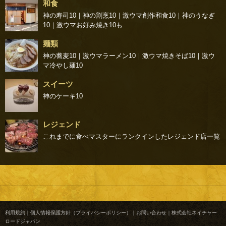
和食
神の寿司10
｜
神の割烹10
｜
激ウマ創作和食10
｜
神のうなぎ
10
｜
激ウマお好み焼き10
も
麺類
神の蕎麦10
｜
激ウマラーメン10
｜
激ウマ焼きそば10
｜
激ウ
マ冷やし麺10
スイーツ
神のケーキ10
レジェンド
これまでに食べマスターにランクインしたレジェンド店一覧
利用規約
｜
個人情報保護方針（プライバシーポリシー）
｜
お問い合わせ
｜
株式会社ネイチャー
ロードジャパン