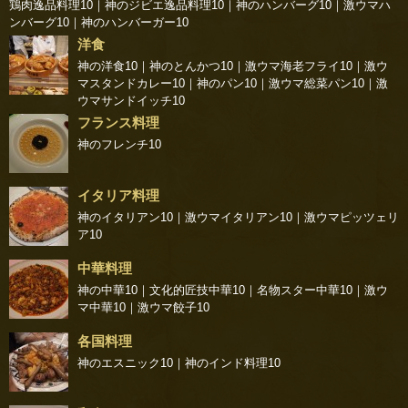
鶏肉逸品料理10
｜
神のジビエ逸品料理10
｜
神のハンバーグ10
｜
激ウマハ
ンバーグ10
｜
神のハンバーガー10
洋食
神の洋食10
｜
神のとんかつ10
｜
激ウマ海老フライ10
｜
激ウ
マスタンドカレー10
｜
神のパン10
｜
激ウマ総菜パン10
｜
激
ウマサンドイッチ10
フランス料理
神のフレンチ10
イタリア料理
神のイタリアン10
｜
激ウマイタリアン10
｜
激ウマピッツェリ
ア10
中華料理
神の中華10
｜
文化的匠技中華10
｜
名物スター中華10
｜
激ウ
マ中華10
｜
激ウマ餃子10
各国料理
神のエスニック10
｜
神のインド料理10