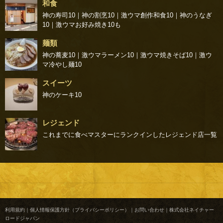
和食
神の寿司10
｜
神の割烹10
｜
激ウマ創作和食10
｜
神のうなぎ
10
｜
激ウマお好み焼き10
も
麺類
神の蕎麦10
｜
激ウマラーメン10
｜
激ウマ焼きそば10
｜
激ウ
マ冷やし麺10
スイーツ
神のケーキ10
レジェンド
これまでに食べマスターにランクインしたレジェンド店一覧
利用規約
｜
個人情報保護方針（プライバシーポリシー）
｜
お問い合わせ
｜
株式会社ネイチャー
ロードジャパン