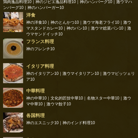
鶏肉逸品料理10
｜
神のジビエ逸品料理10
｜
神のハンバーグ10
｜
激ウマハ
ンバーグ10
｜
神のハンバーガー10
洋食
神の洋食10
｜
神のとんかつ10
｜
激ウマ海老フライ10
｜
激ウ
マスタンドカレー10
｜
神のパン10
｜
激ウマ総菜パン10
｜
激
ウマサンドイッチ10
フランス料理
神のフレンチ10
イタリア料理
神のイタリアン10
｜
激ウマイタリアン10
｜
激ウマピッツェリ
ア10
中華料理
神の中華10
｜
文化的匠技中華10
｜
名物スター中華10
｜
激ウ
マ中華10
｜
激ウマ餃子10
各国料理
神のエスニック10
｜
神のインド料理10