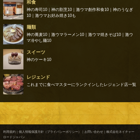
和食
神の寿司10
｜
神の割烹10
｜
激ウマ創作和食10
｜
神のうなぎ
10
｜
激ウマお好み焼き10
も
麺類
神の蕎麦10
｜
激ウマラーメン10
｜
激ウマ焼きそば10
｜
激ウ
マ冷やし麺10
スイーツ
神のケーキ10
レジェンド
これまでに食べマスターにランクインしたレジェンド店一覧
利用規約
｜
個人情報保護方針（プライバシーポリシー）
｜
お問い合わせ
｜
株式会社ネイチャー
ロードジャパン