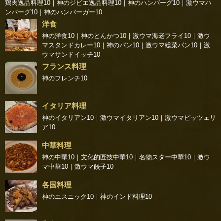
鶏肉逸品料理10
｜
神のジビエ逸品料理10
｜
神のハンバーグ10
｜
激ウマハ
ンバーグ10
｜
神のハンバーガー10
洋食
神の洋食10
｜
神のとんかつ10
｜
激ウマ海老フライ10
｜
激ウ
マスタンドカレー10
｜
神のパン10
｜
激ウマ総菜パン10
｜
激
ウマサンドイッチ10
フランス料理
神のフレンチ10
イタリア料理
神のイタリアン10
｜
激ウマイタリアン10
｜
激ウマピッツェリ
ア10
中華料理
神の中華10
｜
文化的匠技中華10
｜
名物スター中華10
｜
激ウ
マ中華10
｜
激ウマ餃子10
各国料理
神のエスニック10
｜
神のインド料理10