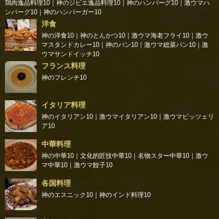
鶏肉逸品料理10
｜
神のジビエ逸品料理10
｜
神のハンバーグ10
｜
激ウマハ
ンバーグ10
｜
神のハンバーガー10
洋食
神の洋食10
｜
神のとんかつ10
｜
激ウマ海老フライ10
｜
激ウ
マスタンドカレー10
｜
神のパン10
｜
激ウマ総菜パン10
｜
激
ウマサンドイッチ10
フランス料理
神のフレンチ10
イタリア料理
神のイタリアン10
｜
激ウマイタリアン10
｜
激ウマピッツェリ
ア10
中華料理
神の中華10
｜
文化的匠技中華10
｜
名物スター中華10
｜
激ウ
マ中華10
｜
激ウマ餃子10
各国料理
神のエスニック10
｜
神のインド料理10