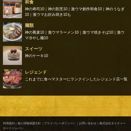
和食
神の寿司10
｜
神の割烹10
｜
激ウマ創作和食10
｜
神のうなぎ
10
｜
激ウマお好み焼き10
も
麺類
神の蕎麦10
｜
激ウマラーメン10
｜
激ウマ焼きそば10
｜
激ウ
マ冷やし麺10
スイーツ
神のケーキ10
レジェンド
これまでに食べマスターにランクインしたレジェンド店一覧
利用規約
｜
個人情報保護方針（プライバシーポリシー）
｜
お問い合わせ
｜
株式会社ネイチャー
ロードジャパン