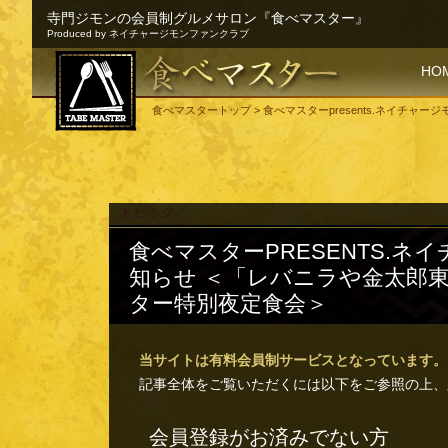
寺門ジモンの会員制グルメサロン『食べマスター』
Produced by ネイチャージモンファンクラブ
SKI
HO
食べマスタートップ
> 食べマスターpresents.ネイチ
トピック
食べマスターPRESENTS.ネ
知らせ ＜「レバニラや金太郎
ター特別夜定食会＞
当サイトは有料会員制サービスとなっています。
記事全体をご覧いただくには以下をご参照の上、
会員登録がお済みでない方