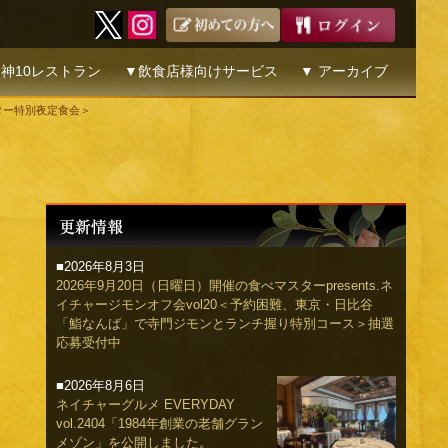
神10レストラン
▼飲食店様向けサービス
▼ アーカイブ
スター特別夜定食会＞
■2026年8月3日
2026年9月20日（日曜日）開催の食べマスターpresents.ネ
イチャージモンオフ会vol20＜予約困難、東京・日比谷
「鮨なんば」で寺門ジモンとランチ握り特別コース＞抽選
応募受付中
■2026年8月6日
ネイチャーグルメ EVERYDAY
vol.2404「1984年創業の老舗グラン
メゾン」を公開しました。