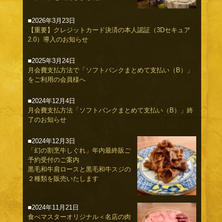
■2026年3月23日
【重要】クレジットカード決済の本人認証（3Dセキュア
2.0）導入のお知らせ
■2025年3月24日
月会費支払方法で「ソフトバンクまとめて支払い（B）」
をご利用の会員様へ
■2024年12月4日
月会費支払方法「ソフトバンクまとめて支払い（B）」終
了のお知らせ
■2024年12月3日
「幻の割烹牛しぐれ」年内最終販ご
予約受付のご案内
黒毛和牛肩ロースと黒毛和牛スジの
２種類を販売いたします
■2024年11月21日
食べマスターオリジナル＜名店の肉