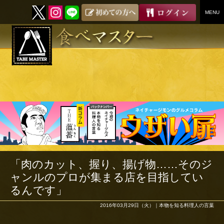
MENU
SKIP
TO
CONTENT
「肉のカット、握り、揚げ物……そのジ
ャンルのプロが集まる店を目指してい
るんです」
2016年03月29日（火）｜
本物を知る料理人の言葉