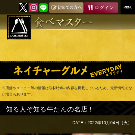
MENU
SKIP
TO
CONTENT
※店舗やメニュー等の情報は取材時点の内容を掲載しているため、最新情報でな
い場合もあります。
知る人ぞ知る牛たんの名店！
DATE：2022年10月04日（火）