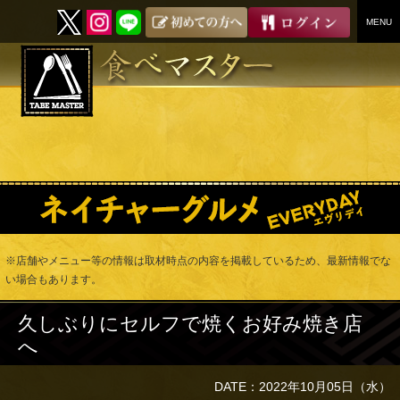
MENU
SKIP
TO
CONTENT
※店舗やメニュー等の情報は取材時点の内容を掲載しているため、最新情報でな
い場合もあります。
久しぶりにセルフで焼くお好み焼き店
へ
DATE：2022年10月05日（水）