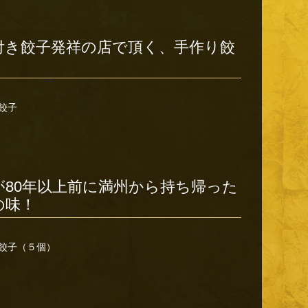
付き餃子発祥の店で頂く、手作り餃
餃子
が80年以上前に満州から持ち帰った
の味！
餃子（５個）