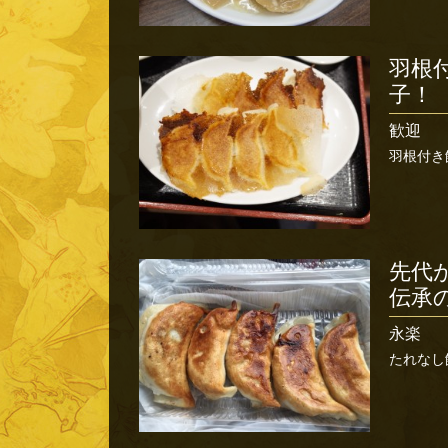
羽根
子！
歓迎
羽根付き
先代
伝承
永楽
たれなし