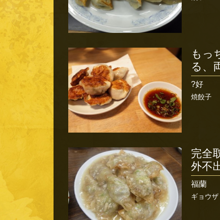
もっ
る、
?好
焼餃子
完全
外不
福蘭
ギョウザ