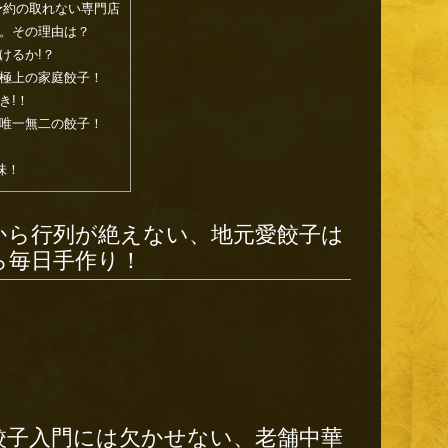
予約の取れない専門店
。その理由は？
けるか!？
極上の家庭餃子！
き!！
唯一無二の餃子！
味！
から行列が絶えない、地元愛餃子は
ら毎日手作り！
餃子入門には欠かせない、老舗中華