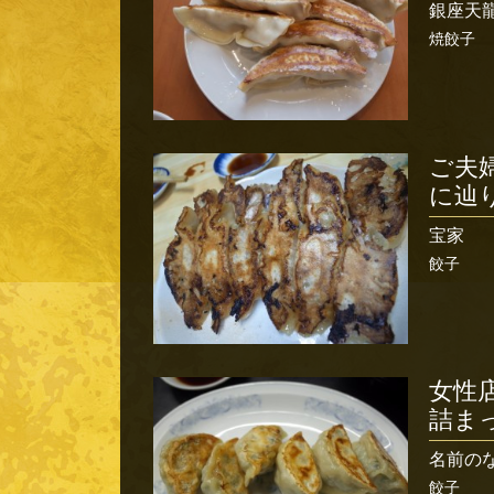
銀座天
焼餃子
ご夫
に辿
宝家
餃子
女性
詰ま
名前の
餃子