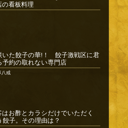
店の看板料理
咲いた餃子の華!！ 餃子激戦区に君
る予約の取れない専門店
豚八戒
客はお酢とカラシだけでいただく
う餃子。その理由は？