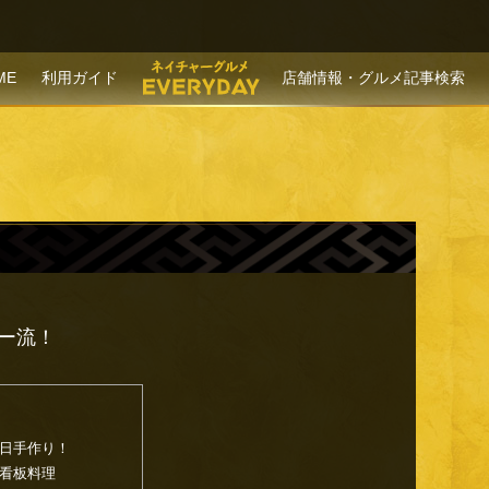
P TO CONTENT
ME
利用ガイド
店舗情報・グルメ記事検索
ー流！
日手作り！
看板料理