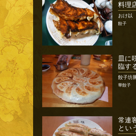
料理
おけ以
餃子
皿に
臨す
餃子坊
華餃子
常連
とい