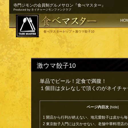
寺門ジモンの会員制グルメサロン『食べマスター』
Produced by ネイチャージモンファンクラブ
SKI
HO
食べマスタートップ
> 激ウマ餃子10
激ウマ餃子10
単品でビール！定食で満腹！
１個目はタレなしで頂くのがネイチャ
ページ内目次
[
hide
]
1
開店から行列が絶えない、地元愛餃子は皮から毎
2
東京餃子入門には欠かせない、老舗中華料理店の