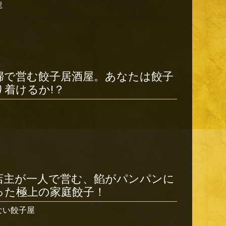
龍
婦で営む餃子居酒屋。あなたは餃子
り着けるか!？
店主が一人で営む、餡がパンパンに
った極上の家庭餃子！
ない餃子屋