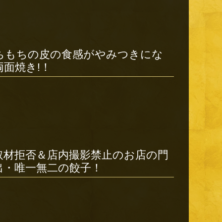
ちもちの皮の食感がやみつきにな
両面焼き!！
取材拒否＆店内撮影禁止のお店の門
出・唯一無二の餃子！