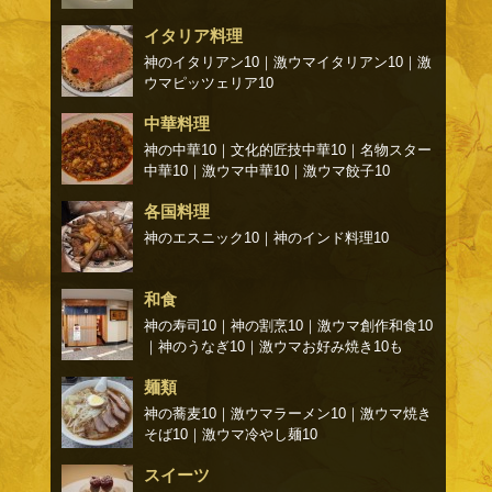
イタリア料理
神のイタリアン10
｜
激ウマイタリアン10
｜
激
ウマピッツェリア10
中華料理
神の中華10
｜
文化的匠技中華10
｜
名物スター
中華10
｜
激ウマ中華10
｜
激ウマ餃子10
各国料理
神のエスニック10
｜
神のインド料理10
和食
神の寿司10
｜
神の割烹10
｜
激ウマ創作和食10
｜
神のうなぎ10
｜
激ウマお好み焼き10
も
麺類
神の蕎麦10
｜
激ウマラーメン10
｜
激ウマ焼き
そば10
｜
激ウマ冷やし麺10
スイーツ