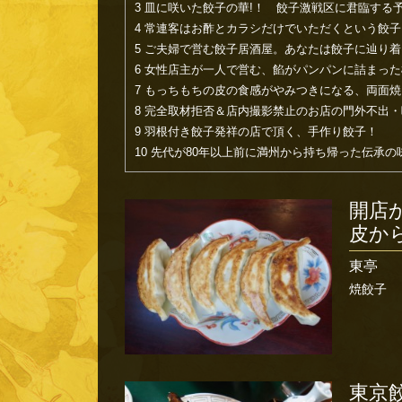
3
皿に咲いた餃子の華!！ 餃子激戦区に君臨する
4
常連客はお酢とカラシだけでいただくという餃子
5
ご夫婦で営む餃子居酒屋。あなたは餃子に辿り着
6
女性店主が一人で営む、餡がパンパンに詰まった
7
もっちもちの皮の食感がやみつきになる、両面焼
8
完全取材拒否＆店内撮影禁止のお店の門外不出・
9
羽根付き餃子発祥の店で頂く、手作り餃子！
10
先代が80年以上前に満州から持ち帰った伝承の
開店
皮か
東亭
焼餃子
東京